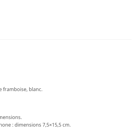
ge framboise, blanc.
imensions.
tphone : dimensions 7,5×15,5 cm.