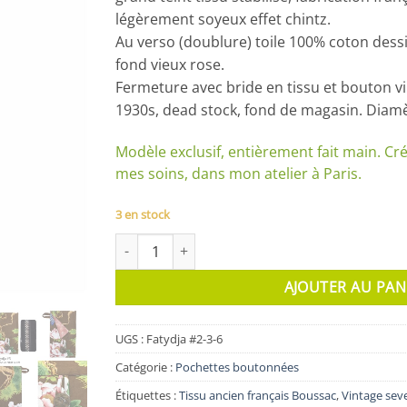
légèrement soyeux effet chintz.
Au verso (doublure) toile 100% coton dessi
fond vieux rose.
Fermeture avec bride en tissu et bouton v
1930s, dead stock, fond de magasin. Diam
Modèle exclusif, entièrement fait main. Cré
mes soins, dans mon atelier à Paris.
3 en stock
quantité de Pochette Fatydja
AJOUTER AU PAN
UGS :
Fatydja #2-3-6
Catégorie :
Pochettes boutonnées
Étiquettes :
Tissu ancien français Boussac
,
Vintage sev