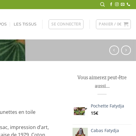
SE CONNECTER
PANIER /
0
€
POS
LES TISSUS
Vous aimerez peut-être
aussi…
Pochette Fatydja
unettes en toile
15
€
ac, impression d’art,
Cabas Fatydja
nçaise de 1979. Coton