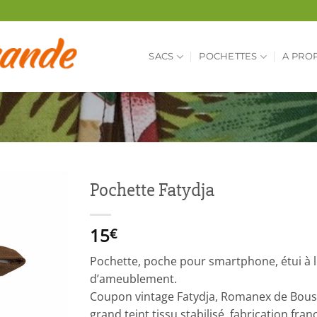
SACS
POCHETTES
A PRO
Pochette Fatydja
15
€
Pochette, poche pour smartphone, étui à l
d’ameublement.
Coupon vintage Fatydja, Romanex de Bouss
grand teint tissu stabilisé, fabrication fra