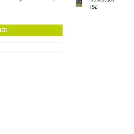
15
€
IER