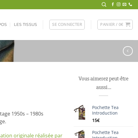
SE CONNECTER
PANIER /
0
€
POS
LES TISSUS
Vous aimerez peut-être
aussi…
Pochette Tea
Introduction
ntage 1950s – 1980s
15
€
ge.
Pochette Tea
ation originale réalisée par
Introduction