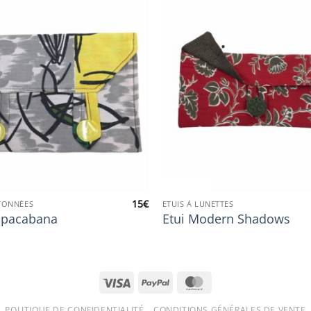
15
€
TONNÉES
ETUIS À LUNETTES
opacabana
Etui Modern Shadows
Visa
PayPal
MasterCard
POLITIQUE DE CONFIDENTIALITÉ
CONDITIONS GÉNÉRALES DE VENTE