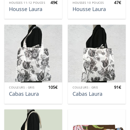
49
€
47
€
HOUSSES 11-12 POUCES
HOUSSES 10 POUCES
Housse Laura
Housse Laura
105
€
91
€
COULEURS : GRIS
COULEURS : GRIS
Cabas Laura
Cabas Laura