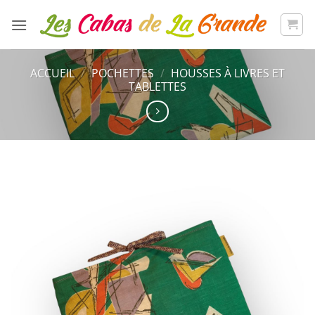
Passer
au
contenu
ACCUEIL
/
POCHETTES
/
HOUSSES À LIVRES ET
TABLETTES