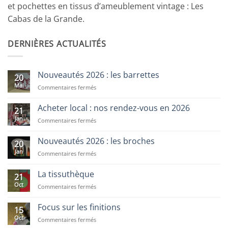
et pochettes en tissus d’ameublement vintage : Les
Cabas de la Grande.
DERNIÈRES ACTUALITÉS
Nouveautés 2026 : les barrettes
20
Mai
sur
Commentaires fermés
Nouveautés
2026
Acheter local : nos rendez-vous en 2026
21
:
Jan
sur
Commentaires fermés
les
Acheter
barrettes
local
Nouveautés 2026 : les broches
20
:
Jan
sur
Commentaires fermés
nos
Nouveautés
rendez-
2026
vous
La tissuthèque
21
:
en
Oct
sur
Commentaires fermés
les
2026
La
broches
tissuthèque
Focus sur les finitions
15
Oct
sur
Commentaires fermés
Focus