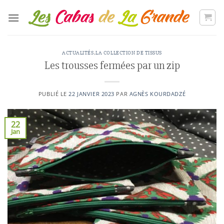
Passer
au
contenu
ACTUALITÉS
,
LA COLLECTION DE TISSUS
Les trousses fermées par un zip
PUBLIÉ LE
22 JANVIER 2023
PAR
AGNÈS KOURDADZÉ
22
Jan