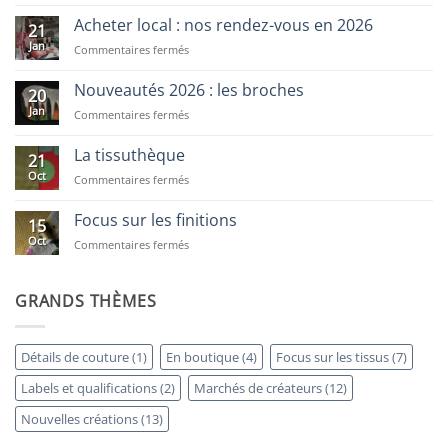
Nouveautés
2026
Acheter local : nos rendez-vous en 2026
21
:
Jan
sur
Commentaires fermés
les
Acheter
barrettes
local
Nouveautés 2026 : les broches
20
:
Jan
sur
Commentaires fermés
nos
Nouveautés
rendez-
2026
vous
La tissuthèque
21
:
en
Oct
sur
Commentaires fermés
les
2026
La
broches
tissuthèque
Focus sur les finitions
15
Oct
sur
Commentaires fermés
Focus
sur
les
GRANDS THÈMES
finitions
Détails de couture
(1)
En boutique
(4)
Focus sur les tissus
(7)
Labels et qualifications
(2)
Marchés de créateurs
(12)
Nouvelles créations
(13)