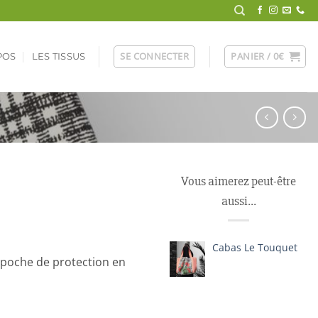
SE CONNECTER
PANIER /
0
€
POS
LES TISSUS
Vous aimerez peut-être
aussi…
Cabas Le Touquet
, poche de protection en