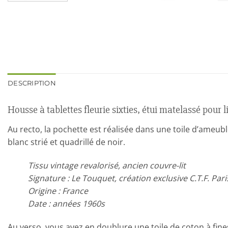
DESCRIPTION
Housse à tablettes fleurie sixties, étui matelassé pour l
Au recto, la pochette est réalisée dans une toile d’ame
blanc strié et quadrillé de noir.
Tissu vintage revalorisé, ancien couvre-lit
Signature : Le Touquet, création exclusive C.T.F. Pari
Origine : France
Date : années 1960s
Au verso, vous avez en doublure une toile de coton à fine