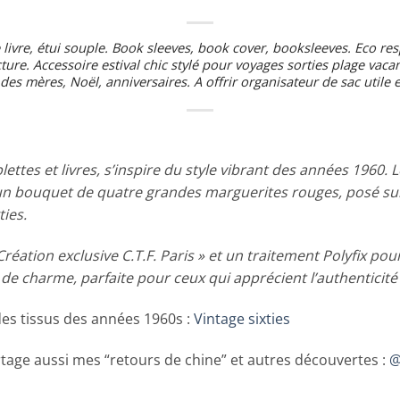
e livre, étui souple. Book sleeves, book cover, booksleeves. Eco resp
ecture. Accessoire estival chic stylé pour voyages sorties plage va
des mères, Noël, anniversaires. A offrir organisateur de sac utile e
ttes et livres, s’inspire du style vibrant des années 1960. 
 un bouquet de quatre grandes marguerites rouges, posé sur 
ties.
réation exclusive C.T.F. Paris » et un traitement Polyfix pour
 de charme, parfaite pour ceux qui apprécient l’authenticité
des tissus des années 1960s :
Vintage sixties
rtage aussi mes “retours de chine” et autres découvertes :
@