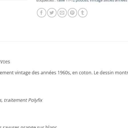
Étiquettes :
Taille 11-12 pouces
,
Vintage sixties années
ivres
ublement vintage des années 1960s, en coton. Le dessin mon
s, traitement Polyfix
s rayures orange sur blanc.