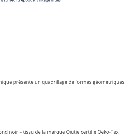
Tissu neuf d'époque
,
Vintage fifties
aphique présente un quadrillage de formes géométriques
nd noir – tissu de la marque Qjutie certifié Oeko-Tex