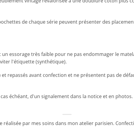
meublement vintage revalorisée à une doublure coton plus 
s pochettes de chaque série peuvent présenter des placement
ec un essorage très faible pour ne pas endommager le matelas
iter l'étiquette (synthétique).
e) et repassés avant confection et ne présentent pas de déf
, le cas échéant, d'un signalement dans la notice et en phot
e réalisée par mes soins dans mon atelier parisien. Confecti