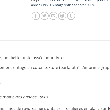
Étiquettes :
Barkcloth coton texturé
,
Taille 10 pouces
,
années 1950s
,
Vintage sixties années 1960s
e, pochette matelassée pour livres
blement vintage en coton texturé (barkcloth). L’imprimé gr
t
e moitié des années 1960s
primée de rayures horizontales irrégulières en blanc sur fo