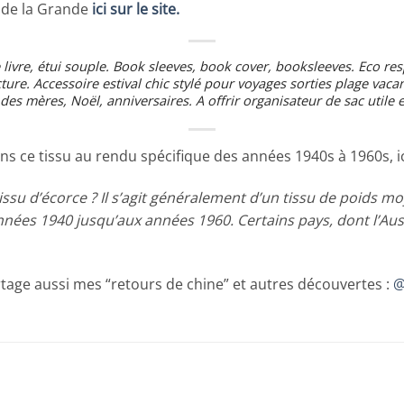
 de la Grande
ici sur le site.
e livre, étui souple. Book sleeves, book cover, booksleeves. Eco resp
ecture. Accessoire estival chic stylé pour voyages sorties plage va
des mères, Noël, anniversaires. A offrir organisateur de sac utile e
ns ce tissu au rendu spécifique des années 1940s à 1960s, ic
issu d’écorce ? Il s’agit généralement d’un tissu de poids mo
nnées 1940 jusqu’aux années 1960. Certains pays, dont l’Aust
rtage aussi mes “retours de chine” et autres découvertes :
@