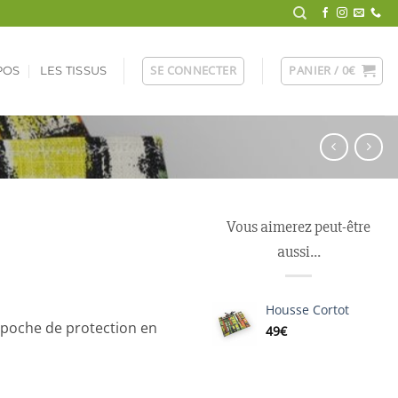
SE CONNECTER
PANIER /
0
€
POS
LES TISSUS
Vous aimerez peut-être
aussi…
Housse Cortot
, poche de protection en
49
€