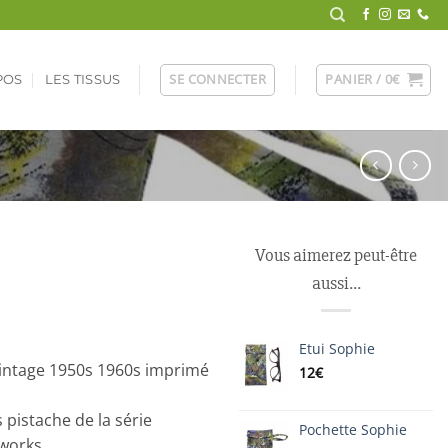
SE CONNECTER
PANIER /
0
€
POS
LES TISSUS
Vous aimerez peut-être
aussi…
Etui Sophie
vintage 1950s 1960s imprimé
12
€
pistache de la série
Pochette Sophie
works.