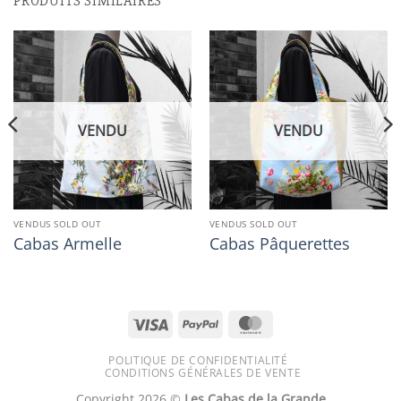
PRODUITS SIMILAIRES
VENDU
VENDU
VENDUS SOLD OUT
VENDUS SOLD OUT
Cabas Armelle
Cabas Pâquerettes
Visa
PayPal
MasterCard
POLITIQUE DE CONFIDENTIALITÉ
CONDITIONS GÉNÉRALES DE VENTE
Copyright 2026 ©
Les Cabas de la Grande