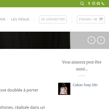
SE CONNECTER
PANIER /
0
€
POS
LES TISSUS
Vous aimerez peut-être
aussi…
Cabas Foxy Obi
usse doublée à porter
tphones, réalisée dans un