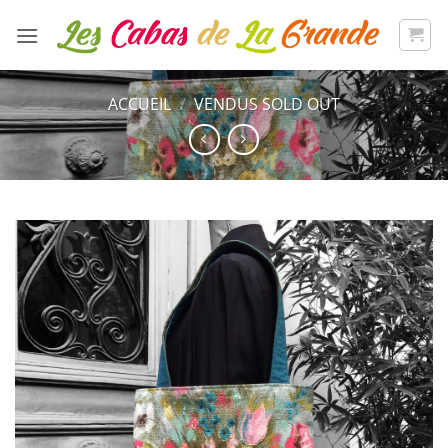
Passer
au
contenu
ACCUEIL
/
VENDUS SOLD OUT